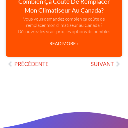
Combien Ça Coûte De Remplacer
Mon Climatiseur Au Canada?
Vous vous demandez combien ça coûte de
remplacer mon climatiseur au Canada ?
Découvrez les vrais prix, les options disponibles
READ MORE »
PRÉCÉDENTE
SUIVANT