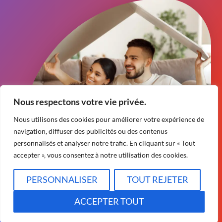
Nous respectons votre vie privée.
Nous utilisons des cookies pour améliorer votre expérience de
navigation, diffuser des publicités ou des contenus
personnalisés et analyser notre trafic. En cliquant sur « Tout
accepter », vous consentez à notre utilisation des cookies.
PERSONNALISER
TOUT REJETER
©
Climatisation ProFix
- Tous droits réservés.
Accueil
Politique de confidentialité
Termes et conditions
ACCEPTER TOUT
Nous joindre