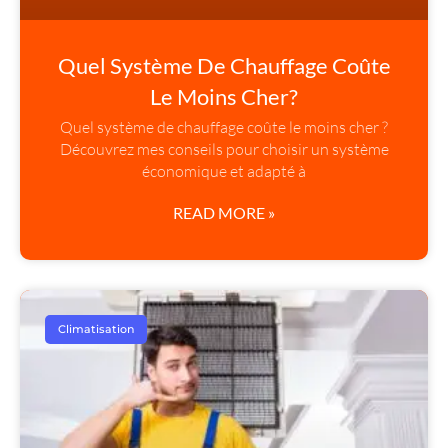
Quel Système De Chauffage Coûte
Le Moins Cher?
Quel système de chauffage coûte le moins cher ?
Découvrez mes conseils pour choisir un système
économique et adapté à
READ MORE »
Climatisation